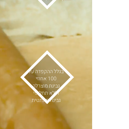
בגלל ההקפדה על
100 אחוזי
גבינת מוצרלה
וללא תחליפי
גבינה סינתטית